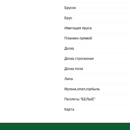
Брусок
Брус
Имитация бруса
Планкен прямой
Доска
Доска строганная
Доска пола
Липа
Мульча,опил,горбыль
Пеллеты "БЕЛЫЕ"
Карта