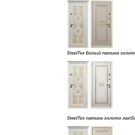
SteelTex Белый патина золото
SteelTex патина золото лак\S