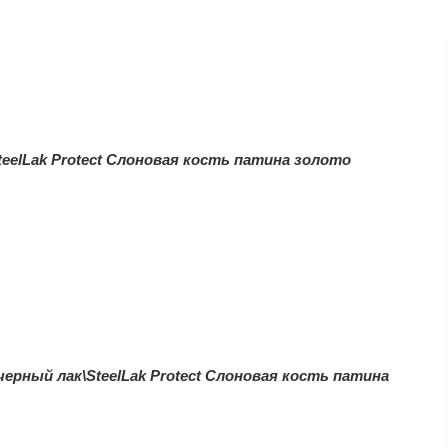
teelLak Protect Слоновая кость патина золото
черный лак\SteelLak Protect Слоновая кость патина