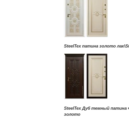
SteelTex патина золото лак\S
SteelTex Дуб темный патина 
золото