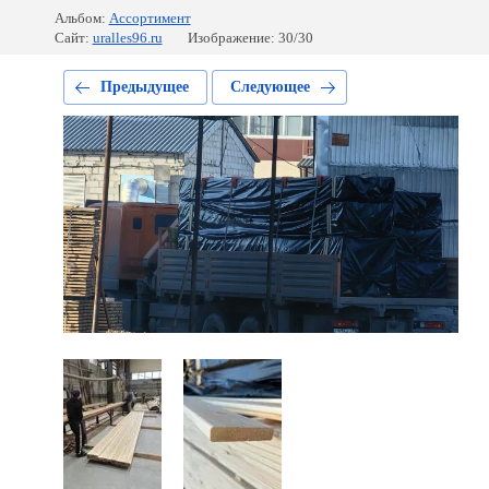
Альбом:
Ассортимент
Сайт:
uralles96.ru
Изображение: 30/30
Предыдущее
Следующее